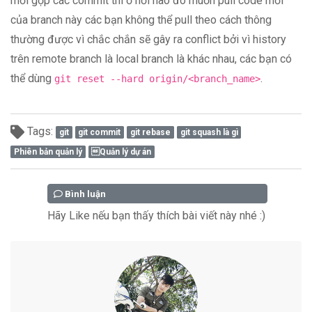
mới gộp các commit thì ở nơi nào đó muốn pull code mới
của branch này các bạn không thể pull theo cách thông
thường được vì chắc chắn sẽ gây ra conflict bởi vì history
trên remote branch là local branch là khác nhau, các bạn có
thể dùng
.
git reset --hard origin/<branch_name>
Tags:
git
git commit
git rebase
git squash là gì
Phiên bản quản lý
Quản lý dự án
Bình luận
Hãy Like nếu bạn thấy thích bài viết này nhé :)