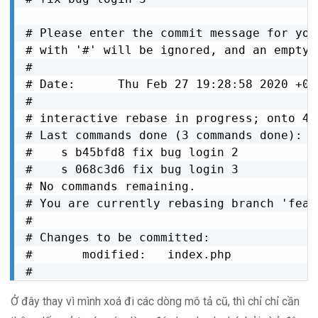
# Please enter the commit message for you
# with '#' will be ignored, and an empty 
#

# Date:      Thu Feb 27 19:28:58 2020 +070
#

# interactive rebase in progress; onto 4a1
# Last commands done (3 commands done):

#    s b45bfd8 fix bug login 2

#    s 068c3d6 fix bug login 3

# No commands remaining.

# You are currently rebasing branch 'feat
#

# Changes to be committed:

#       modified:   index.php

#
Ở đây thay vì mình xoá đi các dòng mô tả cũ, thì chỉ chỉ cần