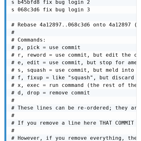
s b45bfd8 fix bug login 2

s 068c3d6 fix bug login 3

# Rebase 4a12897..068c3d6 onto 4a12897 (3 
#

# Commands:

# p, pick = use commit

# r, reword = use commit, but edit the co
# e, edit = use commit, but stop for amend
# s, squash = use commit, but meld into p
# f, fixup = like "squash", but discard t
# x, exec = run command (the rest of the 
# d, drop = remove commit

#

# These lines can be re-ordered; they are
#

# If you remove a line here THAT COMMIT W
#

# However, if you remove everything, the 