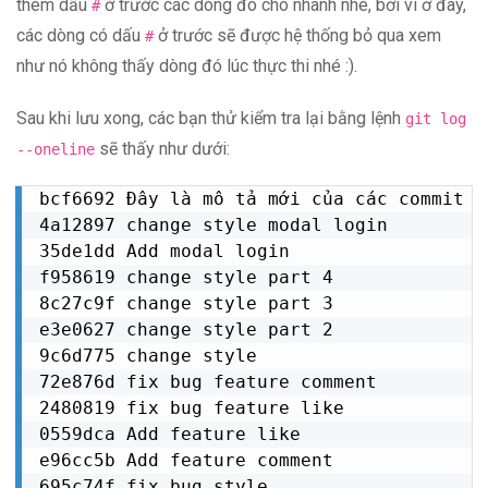
thêm dấu
ở trước các dòng đó cho nhanh nhé, bởi vì ở đây,
#
các dòng có dấu
ở trước sẽ được hệ thống bỏ qua xem
#
như nó không thấy dòng đó lúc thực thi nhé :).
Sau khi lưu xong, các bạn thử kiểm tra lại bằng lệnh
git log
sẽ thấy như dưới:
--oneline
bcf6692 Đây là mô tả mới của các commit đ
4a12897 change style modal login

35de1dd Add modal login

f958619 change style part 4

8c27c9f change style part 3

e3e0627 change style part 2

9c6d775 change style

72e876d fix bug feature comment

2480819 fix bug feature like

0559dca Add feature like

e96cc5b Add feature comment

695c74f fix bug style
