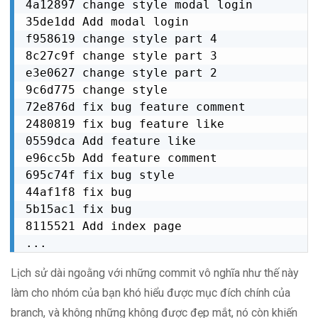
4a12897 change style modal login

35de1dd Add modal login

f958619 change style part 4

8c27c9f change style part 3

e3e0627 change style part 2

9c6d775 change style

72e876d fix bug feature comment

2480819 fix bug feature like

0559dca Add feature like

e96cc5b Add feature comment

695c74f fix bug style

44af1f8 fix bug

5b15ac1 fix bug

8115521 Add index page

...
Lịch sử dài ngoằng với những commit vô nghĩa như thế này
làm cho nhóm của bạn khó hiểu được mục đích chính của
branch, và không những không được đẹp mắt, nó còn khiến