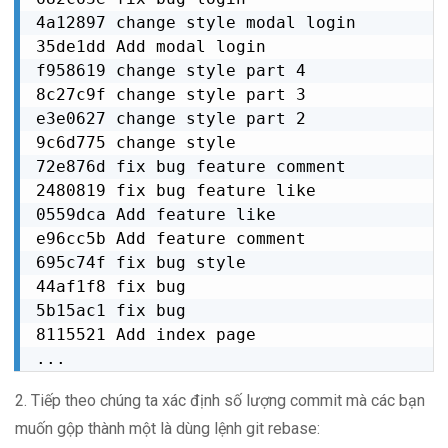
4a12897 change style modal login

35de1dd Add modal login

f958619 change style part 4

8c27c9f change style part 3

e3e0627 change style part 2

9c6d775 change style

72e876d fix bug feature comment

2480819 fix bug feature like

0559dca Add feature like

e96cc5b Add feature comment

695c74f fix bug style

44af1f8 fix bug

5b15ac1 fix bug

8115521 Add index page

...
2. Tiếp theo chúng ta xác định số lượng commit mà các bạn
muốn gộp thành một là dùng lệnh git rebase: