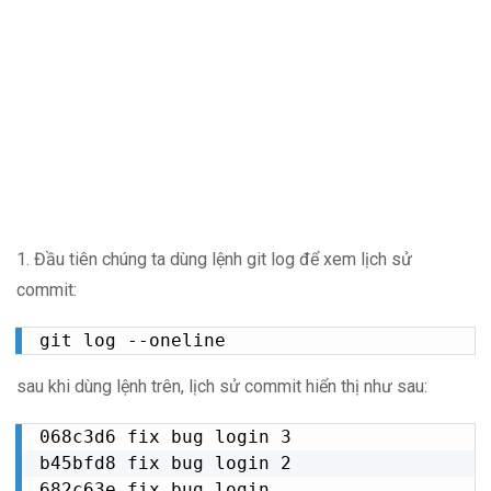
1. Đầu tiên chúng ta dùng lệnh git log để xem lịch sử
commit:
git log --oneline
sau khi dùng lệnh trên, lịch sử commit hiển thị như sau:
068c3d6 fix bug login 3

b45bfd8 fix bug login 2

682c63e fix bug login
