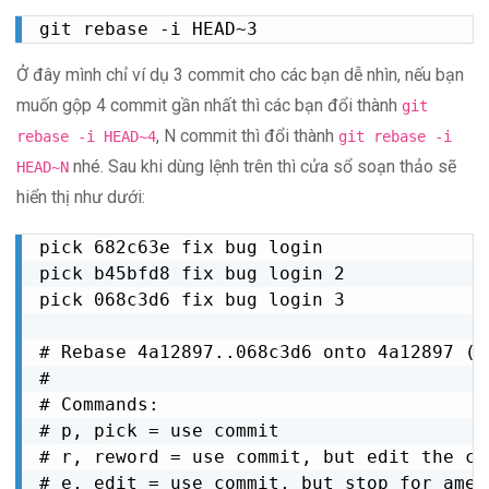
git rebase -i HEAD~3
Ở đây mình chỉ ví dụ 3 commit cho các bạn dễ nhìn, nếu bạn
muốn gộp 4 commit gần nhất thì các bạn đổi thành
git
, N commit thì đổi thành
rebase -i HEAD~4
git rebase -i
nhé. Sau khi dùng lệnh trên thì cửa sổ soạn thảo sẽ
HEAD~N
hiển thị như dưới:
pick 682c63e fix bug login

pick b45bfd8 fix bug login 2

pick 068c3d6 fix bug login 3

# Rebase 4a12897..068c3d6 onto 4a12897 (3 
#

# Commands:

# p, pick = use commit

# r, reword = use commit, but edit the co
# e, edit = use commit, but stop for amend