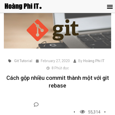
Git Tutorial
February 27, 2020
By
Hoàng Phi IT
8
Phút đọc
Cách gộp nhiều commit thành một với git
rebase
55,314