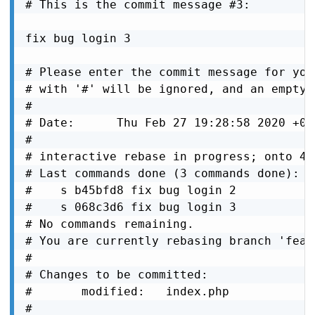
# This is the commit message #3:

fix bug login 3

# Please enter the commit message for you
# with '#' will be ignored, and an empty 
#

# Date:      Thu Feb 27 19:28:58 2020 +070
#

# interactive rebase in progress; onto 4a1
# Last commands done (3 commands done):

#    s b45bfd8 fix bug login 2

#    s 068c3d6 fix bug login 3

# No commands remaining.

# You are currently rebasing branch 'feat
#

# Changes to be committed:

#       modified:   index.php

#